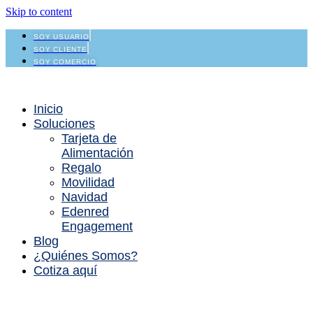
Skip to content
SOY USUARIO
SOY CLIENTE
SOY COMERCIO
Inicio
Soluciones
Tarjeta de
Alimentación
Regalo
Movilidad
Navidad
Edenred
Engagement
Blog
¿Quiénes Somos?
Cotiza aquí